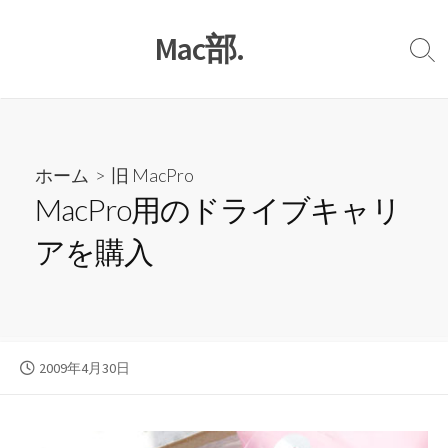
コ
Mac部.
ン
検
テ
索
ン
切
り
ツ
替
へ
え
ホーム
>
旧 MacPro
ス
MacPro用のドライブキャリ
キ
アを購入
ッ
プ
公
2009年4月30日
開
日