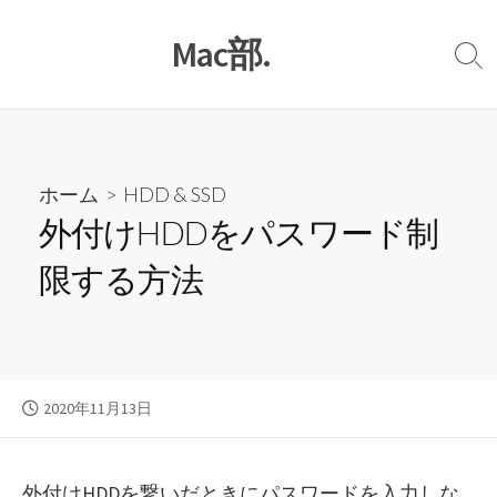
コ
Mac部.
ン
検
テ
索
ン
切
り
ツ
替
へ
え
ホーム
>
HDD & SSD
ス
外付けHDDをパスワード制
キ
限する方法
ッ
プ
公
2020年11月13日
開
日
外付けHDDを繋いだときにパスワードを入力しな