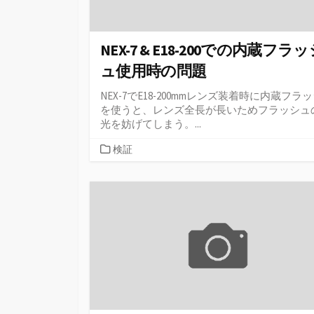
NEX-7 & E18-200での内蔵フラ
ュ使用時の問題
NEX-7でE18-200mmレンズ装着時に内蔵フラ
を使うと、レンズ全長が長いためフラッシュ
光を妨げてしまう。...
カ
検証
テ
ゴ
リ
ー