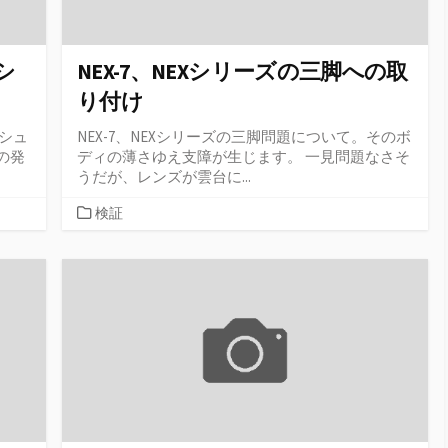
ッシ
NEX-7、NEXシリーズの三脚への取
り付け
ッシュ
NEX-7、NEXシリーズの三脚問題について。そのボ
の発
ディの薄さゆえ支障が生じます。 一見問題なさそ
うだが、レンズが雲台に...
カ
検証
テ
ゴ
リ
ー