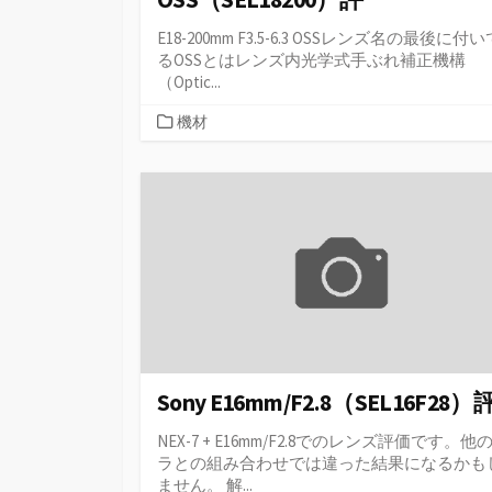
E18-200mm F3.5-6.3 OSSレンズ名の最後に付
るOSSとはレンズ内光学式手ぶれ補正機構
（Optic...
カ
機材
テ
ゴ
リ
ー
Sony E16mm/F2.8（SEL16F28）
NEX-7 + E16mm/F2.8でのレンズ評価です。他
ラとの組み合わせでは違った結果になるかも
ません。 解...