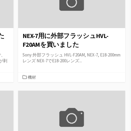
た
NEX-7用に外部フラッシュHVL-
F20AMを買いました
で、
Sony 外部フラッシュ HVL-F20AM, NEX-7, E18-200mm
が剥
レンズ NEX-7でE18-200レンズ...
カ
機材
テ
ゴ
リ
ー