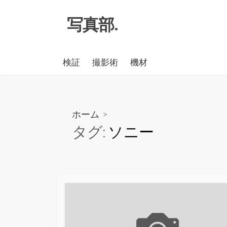
コ
写真部.
ン
テ
ン
検証
撮影術
機材
ツ
へ
ス
キ
ホーム
>
ッ
タグ:
ソニー
プ