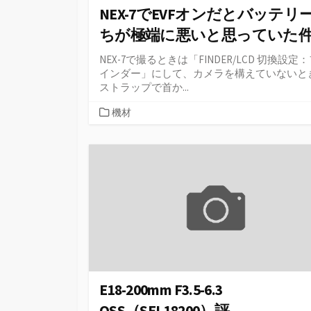
NEX-7でEVFオンだとバッテリ
ちが極端に悪いと思っていた
NEX-7で撮るときは「FINDER/LCD 切換設定
インダー」にして、カメラを構えていないと
ストラップで首か...
カ
機材
テ
ゴ
リ
ー
E18-200mm F3.5-6.3
OSS（SEL18200）評