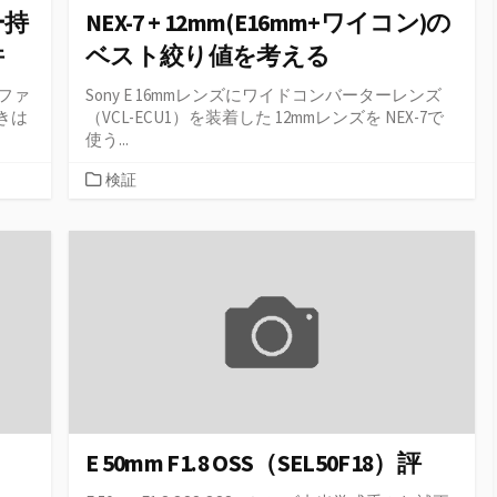
ー持
NEX-7 + 12mm(E16mm+ワイコン)の
件
ベスト絞り値を考える
：ファ
Sony E 16mmレンズにワイドコンバーターレンズ
きは
（VCL-ECU1）を装着した 12mmレンズを NEX-7で
使う...
カ
検証
テ
ゴ
リ
ー
E 50mm F1.8 OSS（SEL50F18）評