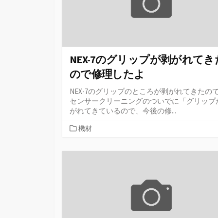
NEX-7のグリップが剥がれてき
ので修理したよ
NEX-7のグリップのところが剥がれてきたの
センサークリーニングのついでに「グリップ
がれてきているので、今後の修...
カ
機材
テ
ゴ
リ
ー