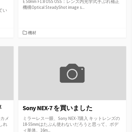
E 50mm F1.8 OSS OSS：レンズ内光学式手ぶれ補正
機構Optical SteadyShot image s...
いてい
カ
機材
テ
ゴ
リ
ー
評
Sony NEX-7 を買いました
のカメ
ミラーレス一眼、Sony NEX-7購入 キットレンズの
しれ
18-55mmはたぶん使わないだろうと思って、ボデ
ィ単体、16m...