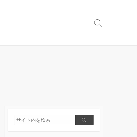
検
索
切
り
替
え
検
検
索
索