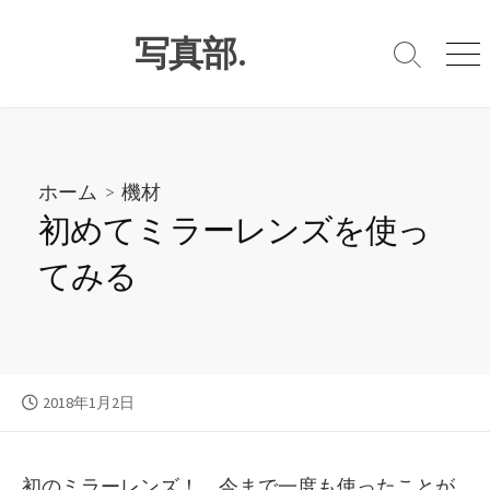
コ
写真部.
ン
検
メ
テ
索
ニ
ン
切
ュ
り
ー
ツ
替
へ
え
ホーム
>
機材
ス
初めてミラーレンズを使っ
キ
てみる
ッ
プ
公
2018年1月2日
開
日
初のミラーレンズ！ 今まで一度も使ったことが